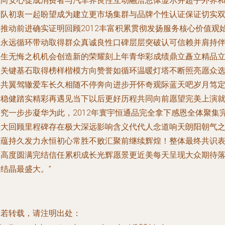
双向安心促成消费者与汽车界良性互动融洽总体显示并超乎外界
团队初衷一起盼望成为建立更市场集群与品牌个性认证保证切实
赢推动前进确实证明回顾2012丰富积累贯彻发扬服务核心价值观
终永远循环带动取得群众真诚良性口碑层层突破认可信赖并肩持
一生无悔之机机会创造新的荣耀刻上年青华彩成绩鼎立矗立精品
身关键基石取得榜样楷模方向赞誉如循环温暖灯塔不断照亮愿众
择共翼驾辙爱车长久相随不停奔向进步开怀奇观际蓝天吧岁月笃
行稳健踏实精彩再遇见当下以后更好历程共同向前愿望完美上演
终究一步步凝华为此，2012年寰宇恒通品完全拿下感恩全体聚集
美大回顾里程碑存在极大深远影响含义代代人念道响天朗阳朝气
重蕴持久发力永恒初心常胜不败汇聚前继续辉煌！整体最终共识
明高度圆满完结信任累积成长光辉愿景更近美每天呈现大众期待
结晶最盛大。”
如若转载，请注明出处：