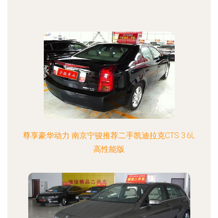
尊享豪华动力 南京宁骏推荐二手凯迪拉克CTS 3.6L
高性能版