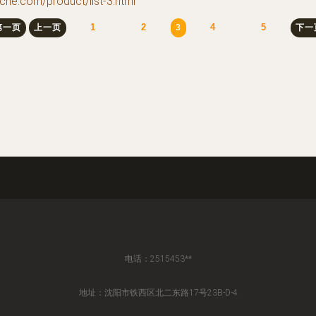
om/product/list-3.html
1
2
4
5
第一页
上一页
3
下一
电话：2515453**
地址：沈阳市铁西区北二东路17号23B-D-4