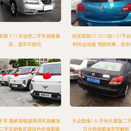
有限？11月这些二手车销量最
别克英朗GT 2013款1.6T手
高，选车不踩坑
时尚运动版 驾驭经典，告别
于车 魏桥新能源商用车战略发
大众朗逸1.6L手动天窗版二手
二手车销售开辟绿色价值新路
万元热销紧凑车型解析