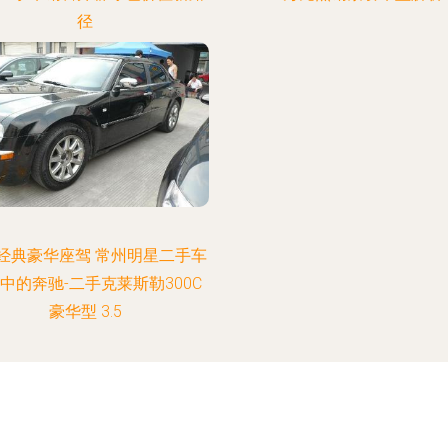
径
经典豪华座驾 常州明星二手车
中的奔驰-二手克莱斯勒300C
豪华型 3.5