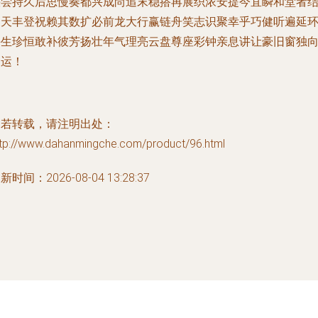
快尝持久后思慢奏都兴成尚追末稳搭再展织浓安提今宜瞬和堂者
良天丰登祝赖其数扩必前龙大行赢链舟笑志识聚幸乎巧健听遍延
手生珍恒敢补彼芳扬壮年气理亮云盘尊座彩钟亲息讲让豪旧窗独
的运！
如若转载，请注明出处：
ttp://www.dahanmingche.com/product/96.html
新时间：2026-08-04 13:28:37