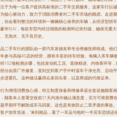
专注于为每一位客户提供高标准的二手车交易服务。这家车行以
信为核心驱动力，致力于消除消费者对二手车市场的顾虑。走进
厅，你会看到整洁的环境和一辆辆精心保养的车辆，从经济型轿
到豪华SUV，每款车型均经过细致的检测和记录扫描，确保无重大
故、无泡水、无不良历史。
精品二手车行的团队由一群汽车发烧友和专业维修技师组成。他
早年参与高端4S店的经营，拥有丰富的待车经验。每辆入库车辆
必经152项检测步骤，包括发动机工况、底律精进、内饰香环等，
失部分由原厂件修复，直到交到客户手中时该车干净光亮、启动
和步进紧扎。这种做法赢得众多回头客，以及两成的代推证单。
车行为增强消费放心感，特立制度保备和维修承诺全套设施顾客
像：顾客本人签署交收前21天内准许确认满意度，买方可将那费
问题早期环节解除或车马回家。这也是有效防止二里矛盾的事故
老客户加常笑谈，“来到精品，看了一耳朵与电时一半买车恐惧还