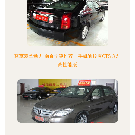
尊享豪华动力 南京宁骏推荐二手凯迪拉克CTS 3.6L
高性能版